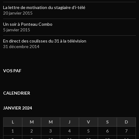
La lettre de motivation du stagiaire d’i-télé
20 janvier 2015
Un soir à Ponteau Combo
5 janvier 2015
En direct des coulisses du 31 à la télévision
31 décembre 2014
VOS PAF
CALENDRIER
JANVIER 2024
L
M
M
J
V
S
D
1
2
3
4
5
6
7