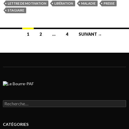
LETTRE DE MOTIVATION
LIBÉRATION
MALADIE
PRESSE
STAGIAIRE
1
2
…
4
SUIVANT →
Navigation au sein des articles
Rechercher :
CATÉGORIES