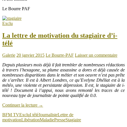
Le Bourre PAF
Exclu
La lettre de motivation du stagiaire d’i-
télé
Galerie
20 janvier 2015
Le Bourre-PAF
Laisser un commentaire
Depuis plusieurs mois déjà il fait trembler de nombreuses rédactions
à travers l’hexagone, sa plume assassine a dores et déjà causée de
nombreuses disparitions dans le métier et son oeuvre n’est pas prête
de s’arrêter. Il est à Albert Londres, ce qu’Evelyne Dhéliat est à la
météo, une violente et persistante dépression. Il est, le stagiaire de i-
télé ! Document à l’appui, nous avons remonté les traces de ce
nouveau type de journaliste de pointe qualifié de 0.0.
Continuer la lecture
→
BFM TV
Exclu
I télé
Journaliste
Lettre de
motivation
Libération
Maladie
Presse
Stagiaire