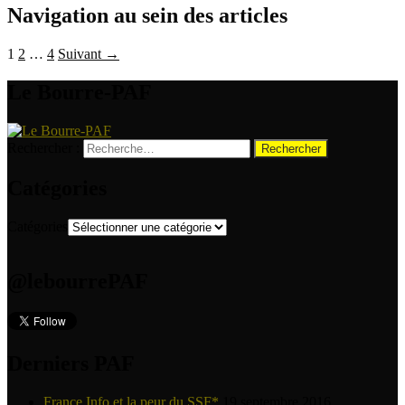
Navigation au sein des articles
1
2
…
4
Suivant →
Le Bourre-PAF
Rechercher :
Catégories
Catégories
@lebourrePAF
Derniers PAF
France Info et la peur du SSF*
19 septembre 2016