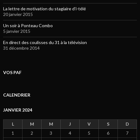
La lettre de motivation du stagiaire d’i-télé
20 janvier 2015
Un soir à Ponteau Combo
5 janvier 2015
En direct des coulisses du 31 à la télévision
31 décembre 2014
VOS PAF
CALENDRIER
JANVIER 2024
L
M
M
J
V
S
D
1
2
3
4
5
6
7