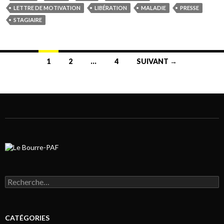
LETTRE DE MOTIVATION
LIBÉRATION
MALADIE
PRESSE
STAGIAIRE
1
2
…
4
SUIVANT →
Navigation au sein des articles
Rechercher :
CATÉGORIES