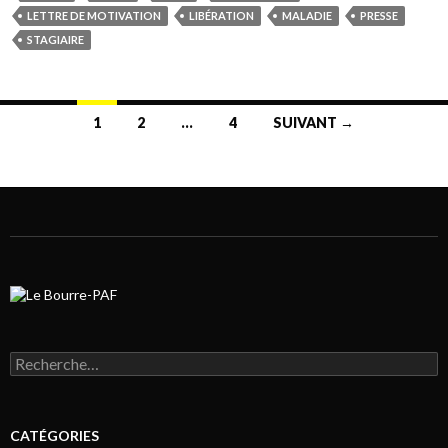
LETTRE DE MOTIVATION
LIBÉRATION
MALADIE
PRESSE
STAGIAIRE
1
2
…
4
SUIVANT →
Navigation au sein des articles
Rechercher :
CATÉGORIES