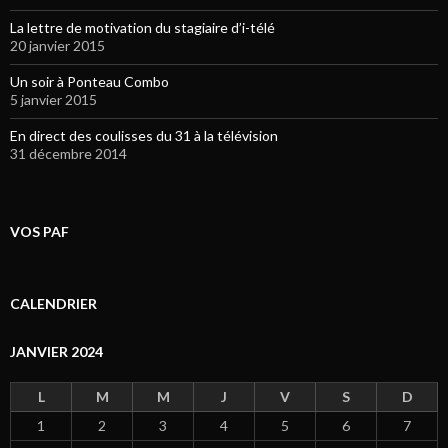
La lettre de motivation du stagiaire d’i-télé
20 janvier 2015
Un soir à Ponteau Combo
5 janvier 2015
En direct des coulisses du 31 à la télévision
31 décembre 2014
VOS PAF
CALENDRIER
JANVIER 2024
L
M
M
J
V
S
D
1
2
3
4
5
6
7