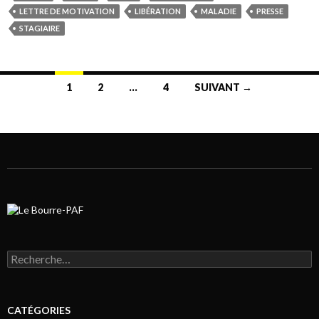
LETTRE DE MOTIVATION
LIBÉRATION
MALADIE
PRESSE
STAGIAIRE
1
2
…
4
SUIVANT →
Navigation au sein des articles
Rechercher :
CATÉGORIES