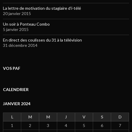
La lettre de motivation du stagiaire d’i-télé
20 janvier 2015
Un soir à Ponteau Combo
5 janvier 2015
En direct des coulisses du 31 à la télévision
31 décembre 2014
VOS PAF
CALENDRIER
JANVIER 2024
L
M
M
J
V
S
D
1
2
3
4
5
6
7