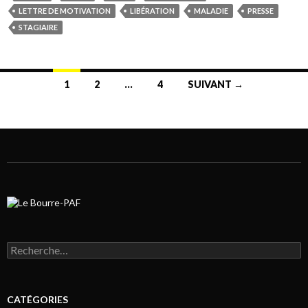
LETTRE DE MOTIVATION
LIBÉRATION
MALADIE
PRESSE
STAGIAIRE
1
2
…
4
SUIVANT →
Navigation au sein des articles
Rechercher :
CATÉGORIES