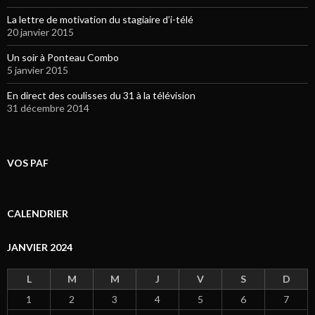
La lettre de motivation du stagiaire d’i-télé
20 janvier 2015
Un soir à Ponteau Combo
5 janvier 2015
En direct des coulisses du 31 à la télévision
31 décembre 2014
VOS PAF
CALENDRIER
JANVIER 2024
L
M
M
J
V
S
D
1
2
3
4
5
6
7