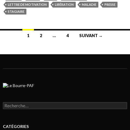
LETTRE DE MOTIVATION
LIBÉRATION
MALADIE
PRESSE
STAGIAIRE
1
2
…
4
SUIVANT →
Navigation au sein des articles
Rechercher :
CATÉGORIES