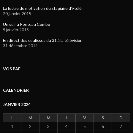
La lettre de motivation du stagiaire d’i-télé
20 janvier 2015
Un soir à Ponteau Combo
5 janvier 2015
En direct des coulisses du 31 à la télévision
31 décembre 2014
VOS PAF
CALENDRIER
JANVIER 2024
L
M
M
J
V
S
D
1
2
3
4
5
6
7