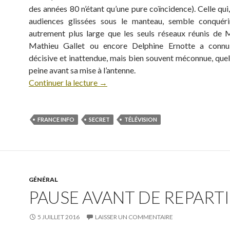
des années 80 n’étant qu’une pure coïncidence). Celle qui
audiences glissées sous le manteau, semble conquéri
autrement plus large que les seuls réseaux réunis de M
Mathieu Gallet ou encore Delphine Ernotte a conn
décisive et inattendue, mais bien souvent méconnue, quel
peine avant sa mise à l’antenne.
Continuer la lecture
→
FRANCE INFO
SECRET
TÉLÉVISION
GÉNÉRAL
PAUSE AVANT DE REPARTIR
5 JUILLET 2016
LAISSER UN COMMENTAIRE