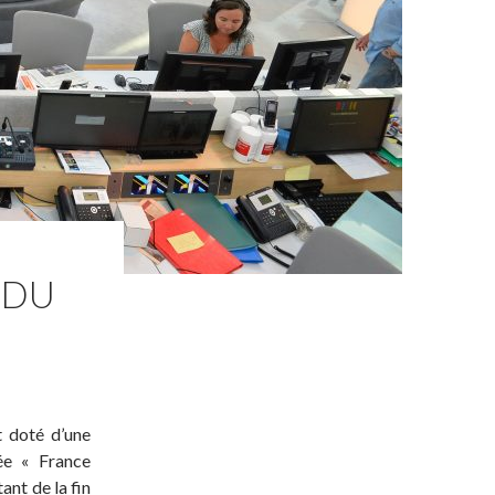
 DU
t doté d’une
ée « France
ant de la fin