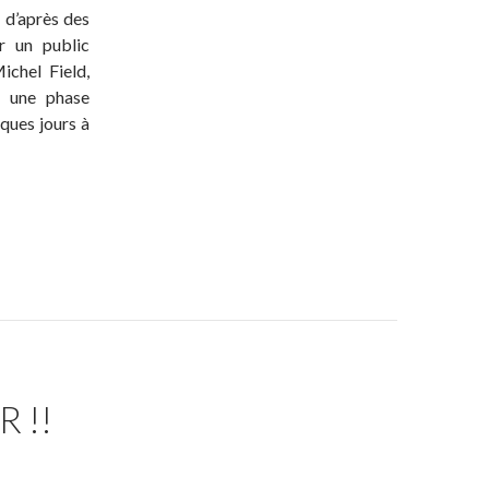
, d’après des
r un public
ichel Field,
u une phase
ques jours à
 !!