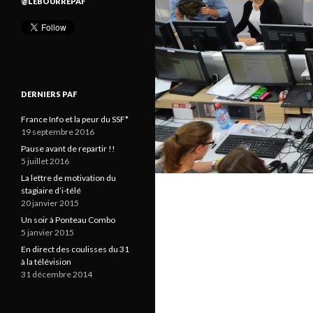
@LEBOURREPAF
DERNIERS PAF
France Info et la peur du SSF*
19 septembre 2016
Pause avant de repartir !!
5 juillet 2016
La lettre de motivation du
stagiaire d’i-télé
20 janvier 2015
Un soir à Ponteau Combo
5 janvier 2015
En direct des coulisses du 31
à la télévision
31 décembre 2014