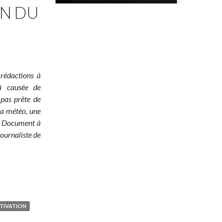
ON DU
 rédactions à
jà causée de
 pas prête de
 la météo, une
é ! Document à
ournaliste de
TIVATION