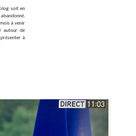
blog soit en
t abandonné.
 mois à venir
té autour de
 présenter à