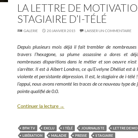
LA LETTRE DE MOTIVATI
STAGIAIRE D’I-TÉLÉ
GALERIE
20 JANVIER 2015
LAISSER UN COMMENTAIRE
Depuis plusieurs mois déjà il fait trembler de nombreuses
travers l’hexagone, sa plume assassine a dores et dé
nombreuses disparitions dans le métier et son oeuvre n’est
s’arrêter. Il est à Albert Londres, ce qu’Evelyne Dhéliat est à
violente et persistante dépression. Il est, le stagiaire de i-tél
l’appui, nous avons remonté les traces de ce nouveau type de j
pointe qualifié de 0.0.
Continuer la lecture
→
BFM TV
EXCLU
I TÉLÉ
JOURNALISTE
LETTRE DE MO
LIBÉRATION
MALADIE
PRESSE
STAGIAIRE