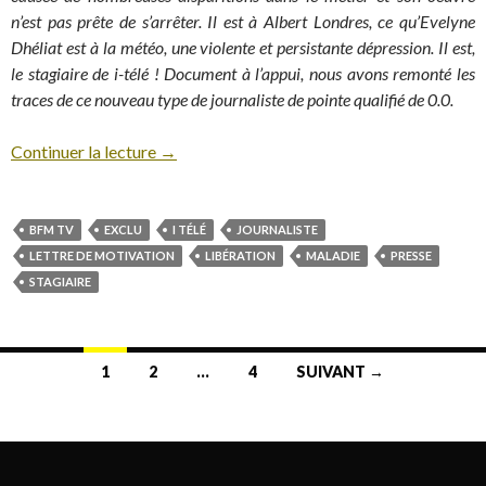
n’est pas prête de s’arrêter. Il est à Albert Londres, ce qu’Evelyne
Dhéliat est à la météo, une violente et persistante dépression. Il est,
le stagiaire de i-télé ! Document à l’appui, nous avons remonté les
traces de ce nouveau type de journaliste de pointe qualifié de 0.0.
Continuer la lecture
→
BFM TV
EXCLU
I TÉLÉ
JOURNALISTE
LETTRE DE MOTIVATION
LIBÉRATION
MALADIE
PRESSE
STAGIAIRE
1
2
…
4
SUIVANT →
Navigation au sein des articles