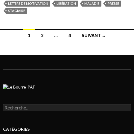
LETTRE DE MOTIVATION
LIBÉRATION
MALADIE
PRESSE
STAGIAIRE
1
2
…
4
SUIVANT →
Navigation au sein des articles
Rechercher :
CATÉGORIES