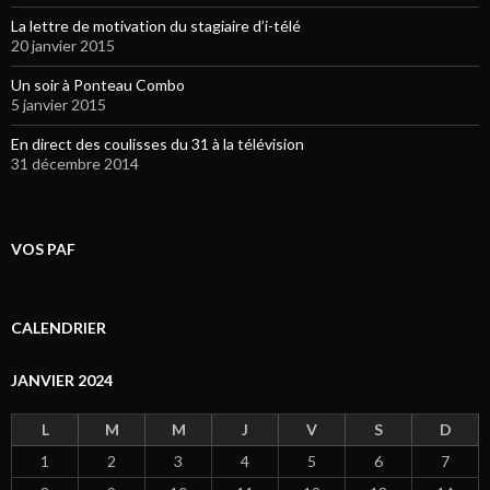
La lettre de motivation du stagiaire d’i-télé
20 janvier 2015
Un soir à Ponteau Combo
5 janvier 2015
En direct des coulisses du 31 à la télévision
31 décembre 2014
VOS PAF
CALENDRIER
JANVIER 2024
L
M
M
J
V
S
D
1
2
3
4
5
6
7