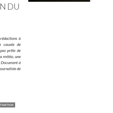
ON DU
 rédactions à
jà causée de
 pas prête de
 la météo, une
é ! Document à
ournaliste de
TIVATION