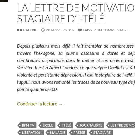
LA LETTRE DE MOTIVATI
STAGIAIRE D’I-TÉLÉ
GALERIE
20 JANVIER 2015
LAISSER UN COMMENTAIRE
Depuis plusieurs mois déjà il fait trembler de nombreuses
travers l’hexagone, sa plume assassine a dores et dé
nombreuses disparitions dans le métier et son oeuvre n’est
s’arrêter. Il est à Albert Londres, ce qu’Evelyne Dhéliat est à
violente et persistante dépression. Il est, le stagiaire de i-tél
l’appui, nous avons remonté les traces de ce nouveau type de j
pointe qualifié de 0.0.
Continuer la lecture
→
BFM TV
EXCLU
I TÉLÉ
JOURNALISTE
LETTRE DE MO
LIBÉRATION
MALADIE
PRESSE
STAGIAIRE