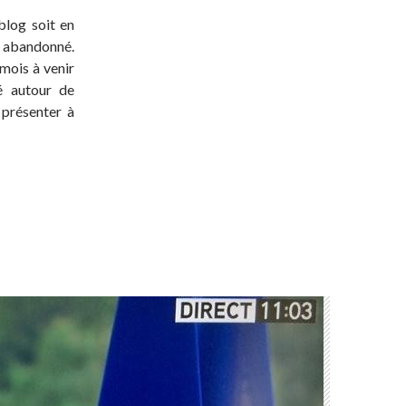
blog soit en
t abandonné.
 mois à venir
té autour de
 présenter à