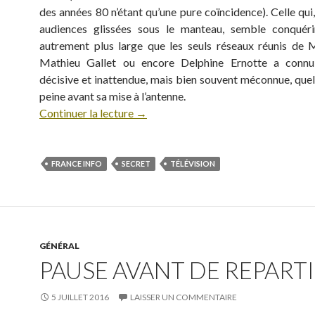
des années 80 n’étant qu’une pure coïncidence). Celle qui
audiences glissées sous le manteau, semble conquéri
autrement plus large que les seuls réseaux réunis de M
Mathieu Gallet ou encore Delphine Ernotte a conn
décisive et inattendue, mais bien souvent méconnue, quel
peine avant sa mise à l’antenne.
Continuer la lecture
→
FRANCE INFO
SECRET
TÉLÉVISION
GÉNÉRAL
PAUSE AVANT DE REPARTIR
5 JUILLET 2016
LAISSER UN COMMENTAIRE