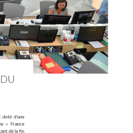
 DU
t doté d’une
ée « France
ant de la fin