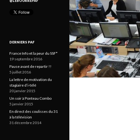
@LEBOURREPAF
DERNIERS PAF
France Info et la peur du SSF*
19 septembre 2016
Pause avant de repartir !!
5 juillet 2016
La lettre de motivation du
stagiaire d’i-télé
20 janvier 2015
Un soir à Ponteau Combo
5 janvier 2015
En direct des coulisses du 31
à la télévision
31 décembre 2014