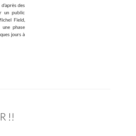
, d’après des
r un public
ichel Field,
u une phase
ques jours à
 !!