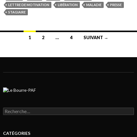
LETTRE DE MOTIVATION
LIBÉRATION
MALADIE
PRESSE
STAGIAIRE
1
2
…
4
SUIVANT →
Navigation au sein des articles
Rechercher :
CATÉGORIES