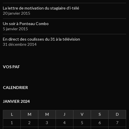
La lettre de motivation du stagiaire d’i-télé
20 janvier 2015
Un soir à Ponteau Combo
5 janvier 2015
En direct des coulisses du 31 à la télévision
31 décembre 2014
VOS PAF
CALENDRIER
JANVIER 2024
L
M
M
J
V
S
D
1
2
3
4
5
6
7