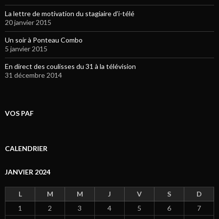
La lettre de motivation du stagiaire d’i-télé
20 janvier 2015
Un soir à Ponteau Combo
5 janvier 2015
En direct des coulisses du 31 à la télévision
31 décembre 2014
VOS PAF
CALENDRIER
JANVIER 2024
L
M
M
J
V
S
D
1
2
3
4
5
6
7