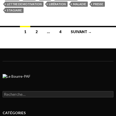
LETTRE DE MOTIVATION
LIBÉRATION
MALADIE
PRESSE
STAGIAIRE
1
2
…
4
SUIVANT →
Navigation au sein des articles
Rechercher :
CATÉGORIES