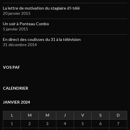
La lettre de motivation du stagiaire d’i-télé
20 janvier 2015
Un soir à Ponteau Combo
5 janvier 2015
En direct des coulisses du 31 à la télévision
31 décembre 2014
VOS PAF
CALENDRIER
JANVIER 2024
L
M
M
J
V
S
D
1
2
3
4
5
6
7