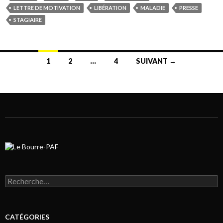
LETTRE DE MOTIVATION
LIBÉRATION
MALADIE
PRESSE
STAGIAIRE
1
2
…
4
SUIVANT →
Navigation au sein des articles
Rechercher :
CATÉGORIES