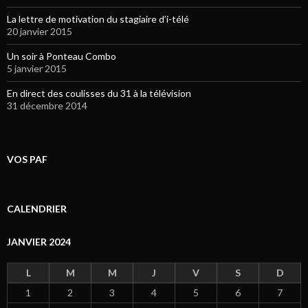
La lettre de motivation du stagiaire d’i-télé
20 janvier 2015
Un soir à Ponteau Combo
5 janvier 2015
En direct des coulisses du 31 à la télévision
31 décembre 2014
VOS PAF
CALENDRIER
JANVIER 2024
L
M
M
J
V
S
D
1
2
3
4
5
6
7