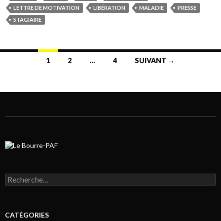
LETTRE DE MOTIVATION
LIBÉRATION
MALADIE
PRESSE
STAGIAIRE
1
2
…
4
SUIVANT →
Navigation au sein des articles
Rechercher :
CATÉGORIES