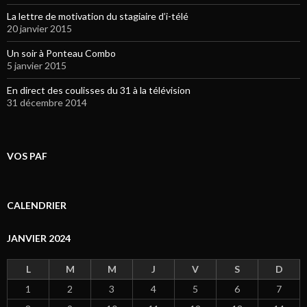
La lettre de motivation du stagiaire d’i-télé
20 janvier 2015
Un soir à Ponteau Combo
5 janvier 2015
En direct des coulisses du 31 à la télévision
31 décembre 2014
VOS PAF
CALENDRIER
JANVIER 2024
L
M
M
J
V
S
D
1
2
3
4
5
6
7