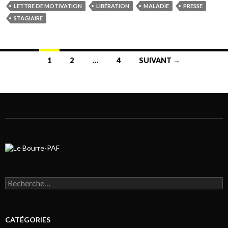
LETTRE DE MOTIVATION
LIBÉRATION
MALADIE
PRESSE
STAGIAIRE
1
2
…
4
SUIVANT →
Navigation au sein des articles
Rechercher :
CATÉGORIES