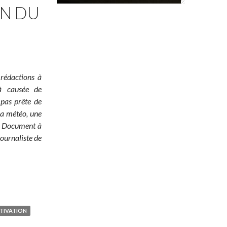
ON DU
 rédactions à
jà causée de
 pas prête de
 la météo, une
é ! Document à
ournaliste de
TIVATION