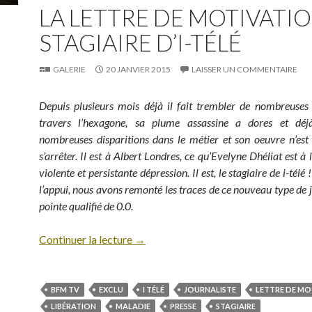
LA LETTRE DE MOTIVATI
STAGIAIRE D’I-TÉLÉ
GALERIE
20 JANVIER 2015
LAISSER UN COMMENTAIRE
Depuis plusieurs mois déjà il fait trembler de nombreuses
travers l’hexagone, sa plume assassine a dores et dé
nombreuses disparitions dans le métier et son oeuvre n’est
s’arrêter. Il est à Albert Londres, ce qu’Evelyne Dhéliat est à
violente et persistante dépression. Il est, le stagiaire de i-tél
l’appui, nous avons remonté les traces de ce nouveau type de j
pointe qualifié de 0.0.
Continuer la lecture
→
BFM TV
EXCLU
I TÉLÉ
JOURNALISTE
LETTRE DE MO
LIBÉRATION
MALADIE
PRESSE
STAGIAIRE