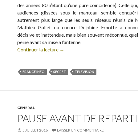
des années 80 n’étant qu’une pure coïncidence). Celle qui
audiences glissées sous le manteau, semble conquéri
autrement plus large que les seuls réseaux réunis de M
Mathieu Gallet ou encore Delphine Ernotte a conn
décisive et inattendue, mais bien souvent méconnue, quel
peine avant sa mise à l’antenne.
Continuer la lecture
→
FRANCE INFO
SECRET
TÉLÉVISION
GÉNÉRAL
PAUSE AVANT DE REPARTIR
5 JUILLET 2016
LAISSER UN COMMENTAIRE