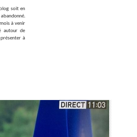
blog soit en
t abandonné.
 mois à venir
té autour de
 présenter à