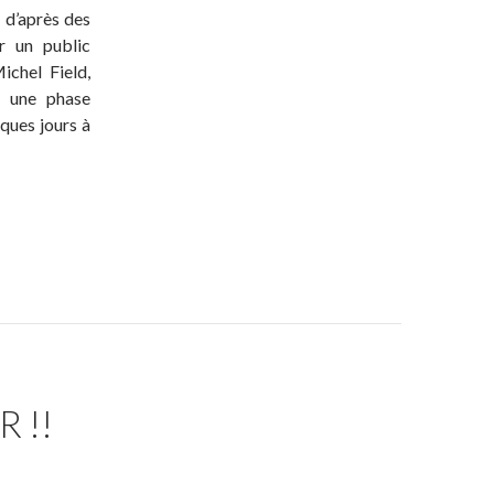
, d’après des
r un public
ichel Field,
u une phase
ques jours à
 !!