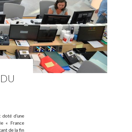
 DU
t doté d’une
ée « France
ant de la fin