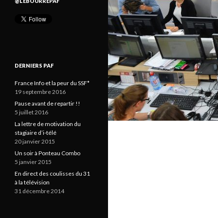
@LEBOURREPAF
DERNIERS PAF
France Info et la peur du SSF*
19 septembre 2016
Pause avant de repartir !!
5 juillet 2016
La lettre de motivation du
stagiaire d’i-télé
20 janvier 2015
Un soir à Ponteau Combo
5 janvier 2015
En direct des coulisses du 31
à la télévision
31 décembre 2014