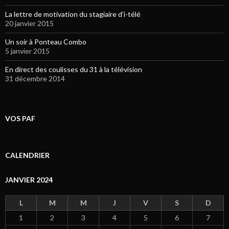
La lettre de motivation du stagiaire d’i-télé
20 janvier 2015
Un soir à Ponteau Combo
5 janvier 2015
En direct des coulisses du 31 à la télévision
31 décembre 2014
VOS PAF
CALENDRIER
JANVIER 2024
L
M
M
J
V
S
D
1
2
3
4
5
6
7