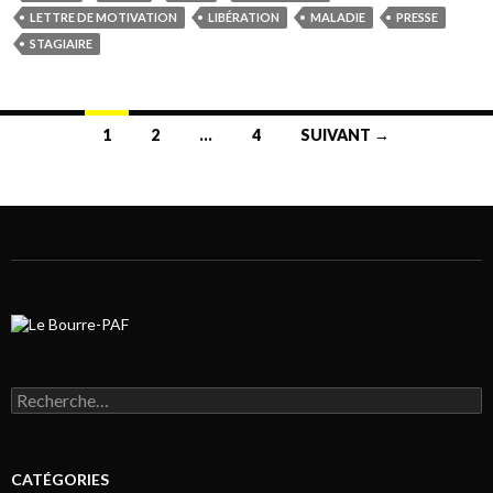
LETTRE DE MOTIVATION
LIBÉRATION
MALADIE
PRESSE
STAGIAIRE
1
2
…
4
SUIVANT →
Navigation au sein des articles
Rechercher :
CATÉGORIES