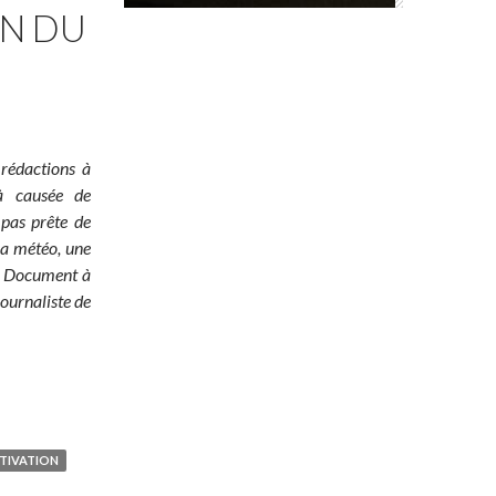
ON DU
 rédactions à
jà causée de
 pas prête de
 la météo, une
é ! Document à
ournaliste de
TIVATION