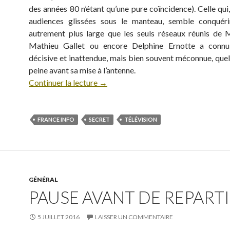
des années 80 n’étant qu’une pure coïncidence). Celle qui
audiences glissées sous le manteau, semble conquéri
autrement plus large que les seuls réseaux réunis de M
Mathieu Gallet ou encore Delphine Ernotte a conn
décisive et inattendue, mais bien souvent méconnue, quel
peine avant sa mise à l’antenne.
Continuer la lecture
→
FRANCE INFO
SECRET
TÉLÉVISION
GÉNÉRAL
PAUSE AVANT DE REPARTIR
5 JUILLET 2016
LAISSER UN COMMENTAIRE