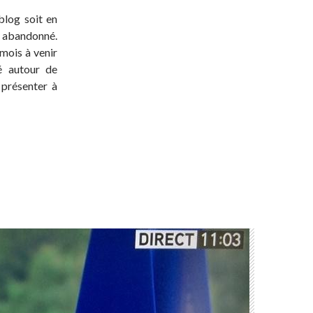
blog soit en
t abandonné.
 mois à venir
té autour de
 présenter à