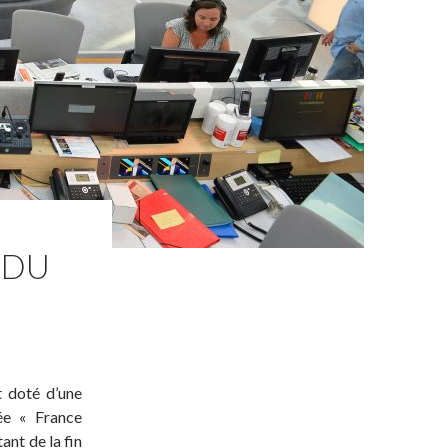
 DU
t doté d’une
ée « France
ant de la fin