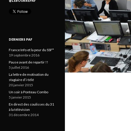
@LEBOURREPAF
DERNIERS PAF
France Info et la peur du SSF*
19 septembre 2016
Pause avant de repartir !!
5 juillet 2016
La lettre de motivation du
stagiaire d’i-télé
20 janvier 2015
Un soir à Ponteau Combo
5 janvier 2015
En direct des coulisses du 31
à la télévision
31 décembre 2014