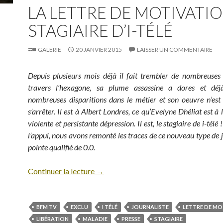
LA LETTRE DE MOTIVATI
STAGIAIRE D’I-TÉLÉ
GALERIE
20 JANVIER 2015
LAISSER UN COMMENTAIRE
Depuis plusieurs mois déjà il fait trembler de nombreuses
travers l’hexagone, sa plume assassine a dores et dé
nombreuses disparitions dans le métier et son oeuvre n’est
s’arrêter. Il est à Albert Londres, ce qu’Evelyne Dhéliat est à
violente et persistante dépression. Il est, le stagiaire de i-tél
l’appui, nous avons remonté les traces de ce nouveau type de j
pointe qualifié de 0.0.
Continuer la lecture
→
BFM TV
EXCLU
I TÉLÉ
JOURNALISTE
LETTRE DE MO
LIBÉRATION
MALADIE
PRESSE
STAGIAIRE