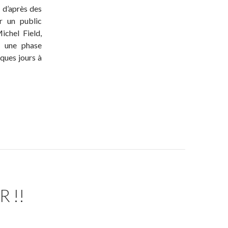
, d’après des
r un public
ichel Field,
u une phase
ques jours à
 !!