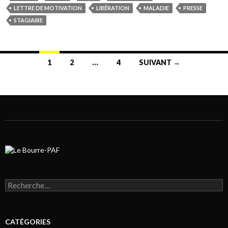
LETTRE DE MOTIVATION
LIBÉRATION
MALADIE
PRESSE
STAGIAIRE
1
2
…
4
SUIVANT →
Navigation au sein des articles
Rechercher :
CATÉGORIES