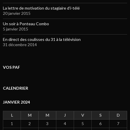
La lettre de motivation du stagiaire d’i-télé
20 janvier 2015
Un soir à Ponteau Combo
5 janvier 2015
En direct des coulisses du 31 à la télévision
31 décembre 2014
VOS PAF
CALENDRIER
JANVIER 2024
L
M
M
J
V
S
D
1
2
3
4
5
6
7