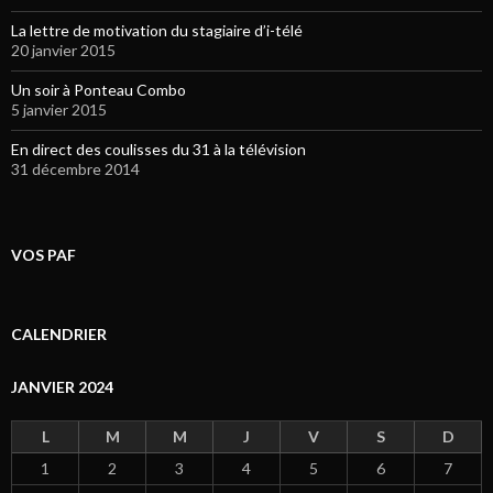
La lettre de motivation du stagiaire d’i-télé
20 janvier 2015
Un soir à Ponteau Combo
5 janvier 2015
En direct des coulisses du 31 à la télévision
31 décembre 2014
VOS PAF
CALENDRIER
JANVIER 2024
L
M
M
J
V
S
D
1
2
3
4
5
6
7