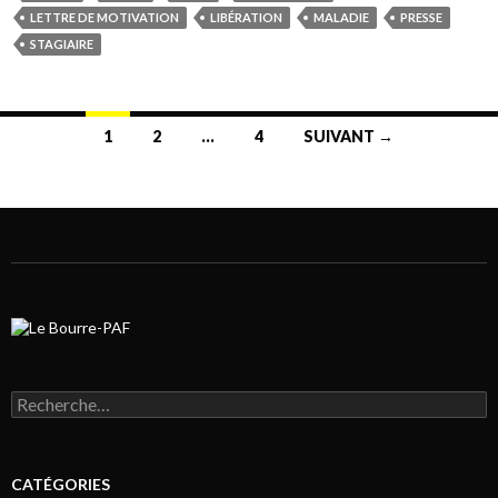
LETTRE DE MOTIVATION
LIBÉRATION
MALADIE
PRESSE
STAGIAIRE
1
2
…
4
SUIVANT →
Navigation au sein des articles
Rechercher :
CATÉGORIES