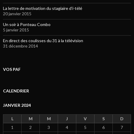
La lettre de motivation du stagiaire d’i-télé
20 janvier 2015
Un soir à Ponteau Combo
5 janvier 2015
En direct des coulisses du 31 à la télévision
31 décembre 2014
VOS PAF
CALENDRIER
JANVIER 2024
L
M
M
J
V
S
D
1
2
3
4
5
6
7