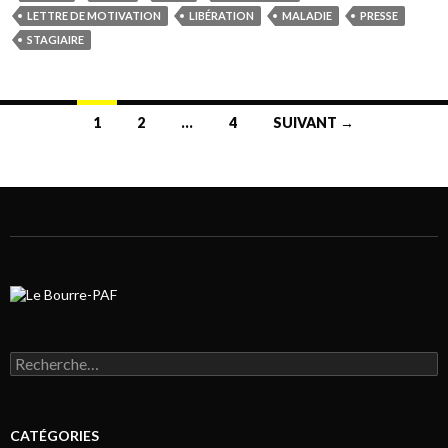
LETTRE DE MOTIVATION
LIBÉRATION
MALADIE
PRESSE
STAGIAIRE
1
2
…
4
SUIVANT →
Navigation au sein des articles
Rechercher :
CATÉGORIES