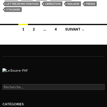
LETTRE DE MOTIVATION
LIBÉRATION
MALADIE
PRESSE
STAGIAIRE
1
2
…
4
SUIVANT →
Navigation au sein des articles
Rechercher :
CATÉGORIES