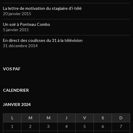
La lettre de motivation du stagiaire d’i-télé
20 janvier 2015
Un soir à Ponteau Combo
5 janvier 2015
En direct des coulisses du 31 à la télévision
31 décembre 2014
VOS PAF
CALENDRIER
JANVIER 2024
L
M
M
J
V
S
D
1
2
3
4
5
6
7