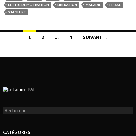
LETTRE DE MOTIVATION
LIBÉRATION
MALADIE
PRESSE
STAGIAIRE
1
2
…
4
SUIVANT →
Navigation au sein des articles
Rechercher :
CATÉGORIES