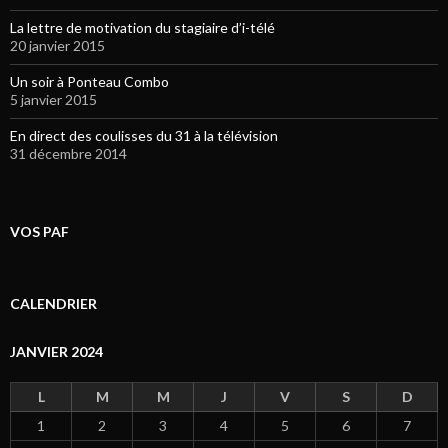
La lettre de motivation du stagiaire d’i-télé
20 janvier 2015
Un soir à Ponteau Combo
5 janvier 2015
En direct des coulisses du 31 à la télévision
31 décembre 2014
VOS PAF
CALENDRIER
JANVIER 2024
L
M
M
J
V
S
D
1
2
3
4
5
6
7