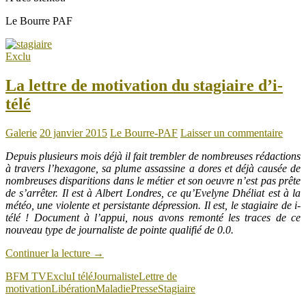
Le Bourre PAF
Exclu
La lettre de motivation du stagiaire d’i-
télé
Galerie
20 janvier 2015
Le Bourre-PAF
Laisser un commentaire
Depuis plusieurs mois déjà il fait trembler de nombreuses rédactions
à travers l’hexagone, sa plume assassine a dores et déjà causée de
nombreuses disparitions dans le métier et son oeuvre n’est pas prête
de s’arrêter. Il est à Albert Londres, ce qu’Evelyne Dhéliat est à la
météo, une violente et persistante dépression. Il est, le stagiaire de i-
télé ! Document à l’appui, nous avons remonté les traces de ce
nouveau type de journaliste de pointe qualifié de 0.0.
Continuer la lecture
→
BFM TV
Exclu
I télé
Journaliste
Lettre de
motivation
Libération
Maladie
Presse
Stagiaire