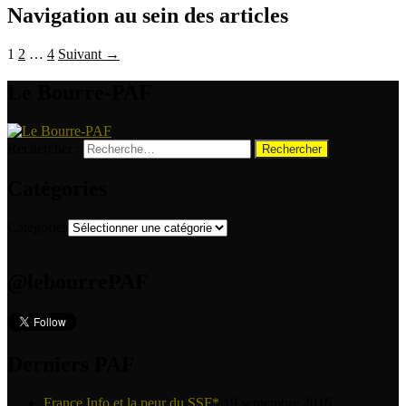
Navigation au sein des articles
1
2
…
4
Suivant →
Le Bourre-PAF
Rechercher :
Catégories
Catégories
@lebourrePAF
Derniers PAF
France Info et la peur du SSF*
19 septembre 2016