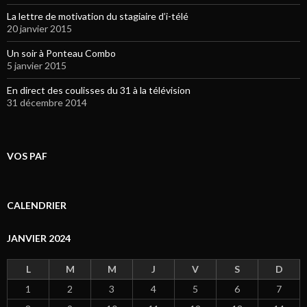
La lettre de motivation du stagiaire d’i-télé
20 janvier 2015
Un soir à Ponteau Combo
5 janvier 2015
En direct des coulisses du 31 à la télévision
31 décembre 2014
VOS PAF
CALENDRIER
JANVIER 2024
L
M
M
J
V
S
D
1
2
3
4
5
6
7