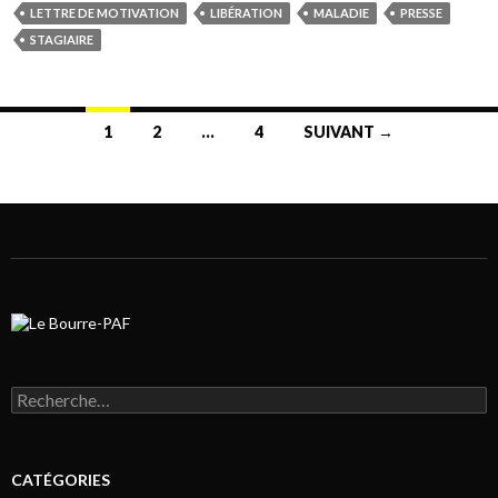
LETTRE DE MOTIVATION
LIBÉRATION
MALADIE
PRESSE
STAGIAIRE
1
2
…
4
SUIVANT →
Navigation au sein des articles
Rechercher :
CATÉGORIES