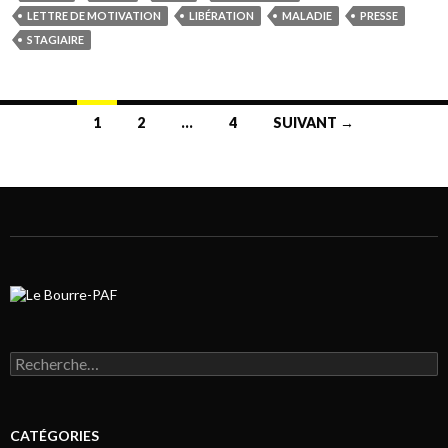
LETTRE DE MOTIVATION
LIBÉRATION
MALADIE
PRESSE
STAGIAIRE
1
2
…
4
SUIVANT →
Navigation au sein des articles
Rechercher :
CATÉGORIES