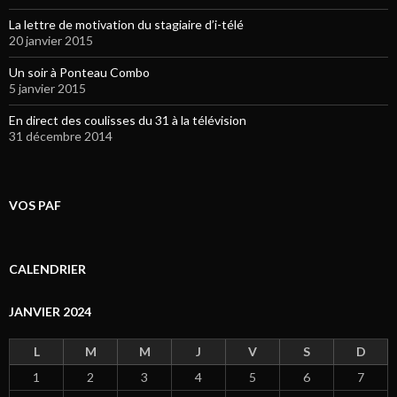
La lettre de motivation du stagiaire d’i-télé
20 janvier 2015
Un soir à Ponteau Combo
5 janvier 2015
En direct des coulisses du 31 à la télévision
31 décembre 2014
VOS PAF
CALENDRIER
JANVIER 2024
L
M
M
J
V
S
D
1
2
3
4
5
6
7