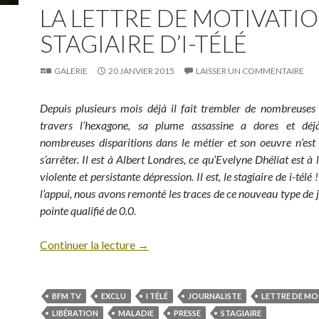
LA LETTRE DE MOTIVATI
STAGIAIRE D’I-TÉLÉ
GALERIE
20 JANVIER 2015
LAISSER UN COMMENTAIRE
Depuis plusieurs mois déjà il fait trembler de nombreuses
travers l’hexagone, sa plume assassine a dores et dé
nombreuses disparitions dans le métier et son oeuvre n’est
s’arrêter. Il est à Albert Londres, ce qu’Evelyne Dhéliat est à
violente et persistante dépression. Il est, le stagiaire de i-tél
l’appui, nous avons remonté les traces de ce nouveau type de j
pointe qualifié de 0.0.
Continuer la lecture
→
BFM TV
EXCLU
I TÉLÉ
JOURNALISTE
LETTRE DE MO
LIBÉRATION
MALADIE
PRESSE
STAGIAIRE