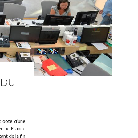
 DU
t doté d’une
ée « France
ant de la fin