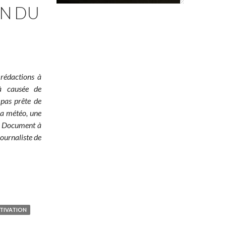
ON DU
 rédactions à
jà causée de
 pas prête de
 la météo, une
é ! Document à
ournaliste de
TIVATION