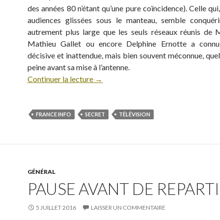
des années 80 n’étant qu’une pure coïncidence). Celle qui
audiences glissées sous le manteau, semble conquéri
autrement plus large que les seuls réseaux réunis de M
Mathieu Gallet ou encore Delphine Ernotte a conn
décisive et inattendue, mais bien souvent méconnue, quel
peine avant sa mise à l’antenne.
Continuer la lecture
→
FRANCE INFO
SECRET
TÉLÉVISION
GÉNÉRAL
PAUSE AVANT DE REPARTIR
5 JUILLET 2016
LAISSER UN COMMENTAIRE