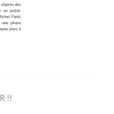
, d’après des
r un public
ichel Field,
u une phase
ques jours à
 !!