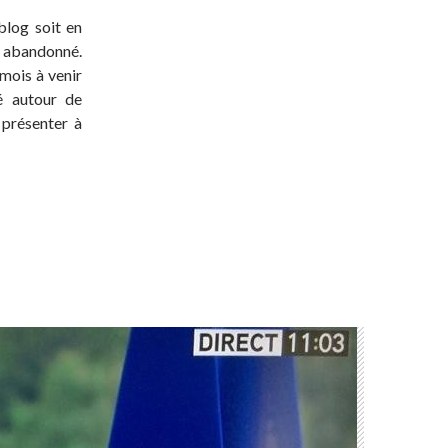
blog soit en
t abandonné.
 mois à venir
té autour de
 présenter à