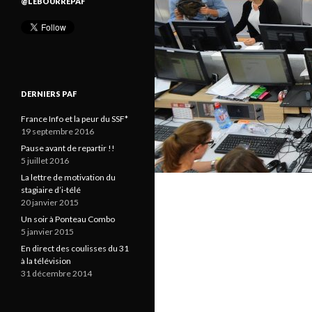
@LEBOURREPAF
DERNIERS PAF
France Info et la peur du SSF*
19 septembre 2016
Pause avant de repartir !!
5 juillet 2016
La lettre de motivation du
stagiaire d’i-télé
20 janvier 2015
Un soir à Ponteau Combo
5 janvier 2015
En direct des coulisses du 31
à la télévision
31 décembre 2014