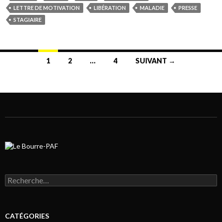
LETTRE DE MOTIVATION
LIBÉRATION
MALADIE
PRESSE
STAGIAIRE
1
2
…
4
SUIVANT →
Navigation au sein des articles
Rechercher :
CATÉGORIES