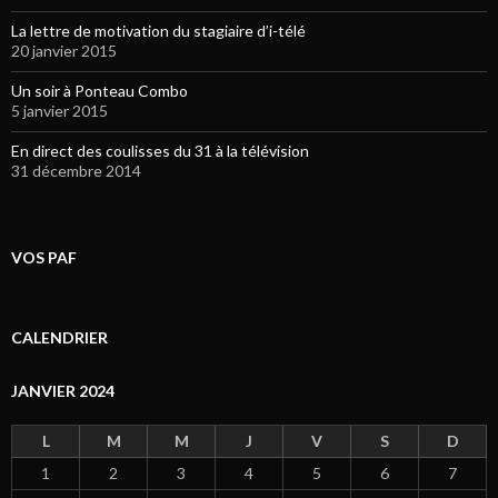
La lettre de motivation du stagiaire d’i-télé
20 janvier 2015
Un soir à Ponteau Combo
5 janvier 2015
En direct des coulisses du 31 à la télévision
31 décembre 2014
VOS PAF
CALENDRIER
JANVIER 2024
L
M
M
J
V
S
D
1
2
3
4
5
6
7