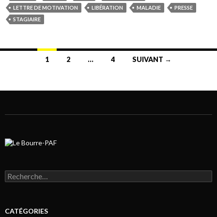
LETTRE DE MOTIVATION
LIBÉRATION
MALADIE
PRESSE
STAGIAIRE
1
2
…
4
SUIVANT →
Navigation au sein des articles
Rechercher :
CATÉGORIES