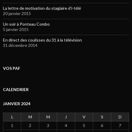
La lettre de motivation du stagiaire d’i-télé
20 janvier 2015
Un soir à Ponteau Combo
5 janvier 2015
En direct des coulisses du 31 à la télévision
31 décembre 2014
VOS PAF
CALENDRIER
JANVIER 2024
L
M
M
J
V
S
D
1
2
3
4
5
6
7