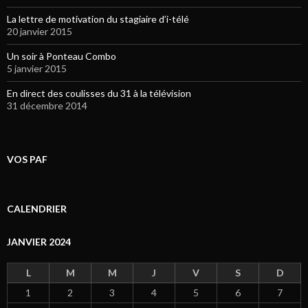
La lettre de motivation du stagiaire d’i-télé
20 janvier 2015
Un soir à Ponteau Combo
5 janvier 2015
En direct des coulisses du 31 à la télévision
31 décembre 2014
VOS PAF
CALENDRIER
JANVIER 2024
L
M
M
J
V
S
D
1
2
3
4
5
6
7