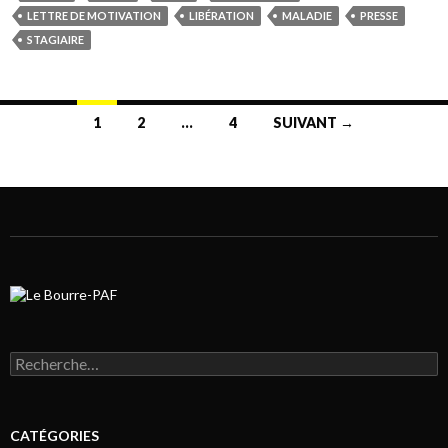
LETTRE DE MOTIVATION
LIBÉRATION
MALADIE
PRESSE
STAGIAIRE
1
2
…
4
SUIVANT →
Navigation au sein des articles
Rechercher :
CATÉGORIES