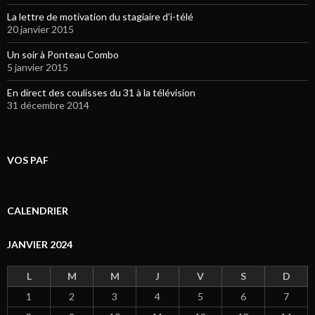
La lettre de motivation du stagiaire d’i-télé
20 janvier 2015
Un soir à Ponteau Combo
5 janvier 2015
En direct des coulisses du 31 à la télévision
31 décembre 2014
VOS PAF
CALENDRIER
JANVIER 2024
L
M
M
J
V
S
D
1
2
3
4
5
6
7