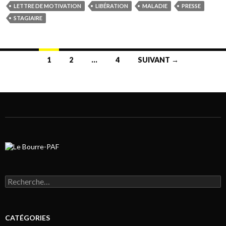
LETTRE DE MOTIVATION
LIBÉRATION
MALADIE
PRESSE
STAGIAIRE
1
2
…
4
SUIVANT →
Navigation au sein des articles
Rechercher :
CATÉGORIES