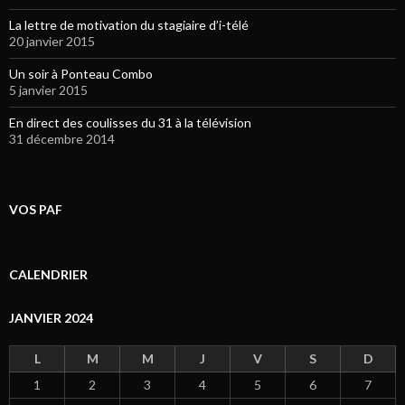
La lettre de motivation du stagiaire d’i-télé
20 janvier 2015
Un soir à Ponteau Combo
5 janvier 2015
En direct des coulisses du 31 à la télévision
31 décembre 2014
VOS PAF
CALENDRIER
JANVIER 2024
L
M
M
J
V
S
D
1
2
3
4
5
6
7