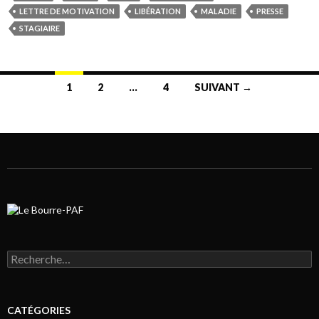
LETTRE DE MOTIVATION
LIBÉRATION
MALADIE
PRESSE
STAGIAIRE
1
2
…
4
SUIVANT →
Navigation au sein des articles
Rechercher :
CATÉGORIES