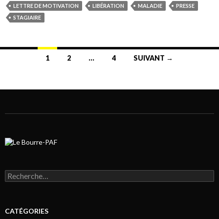
LETTRE DE MOTIVATION
LIBÉRATION
MALADIE
PRESSE
STAGIAIRE
1
2
…
4
SUIVANT →
Navigation au sein des articles
Rechercher :
CATÉGORIES