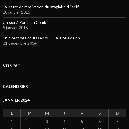
La lettre de motivation du stagiaire d’i-télé
20 janvier 2015
Un soir à Ponteau Combo
5 janvier 2015
En direct des coulisses du 31 à la télévision
31 décembre 2014
VOS PAF
CALENDRIER
JANVIER 2024
L
M
M
J
V
S
D
1
2
3
4
5
6
7