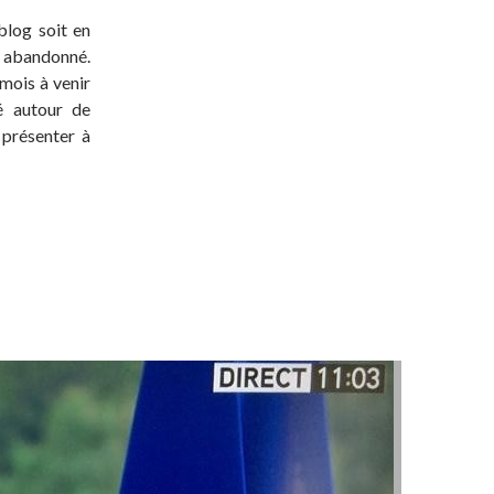
blog soit en
t abandonné.
 mois à venir
té autour de
 présenter à