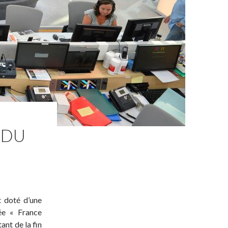
 DU
t doté d’une
ée « France
ant de la fin