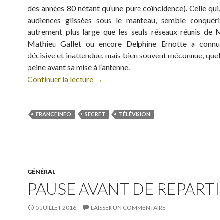
des années 80 n’étant qu’une pure coïncidence). Celle qui
audiences glissées sous le manteau, semble conquéri
autrement plus large que les seuls réseaux réunis de M
Mathieu Gallet ou encore Delphine Ernotte a conn
décisive et inattendue, mais bien souvent méconnue, quel
peine avant sa mise à l’antenne.
Continuer la lecture
→
FRANCE INFO
SECRET
TÉLÉVISION
GÉNÉRAL
PAUSE AVANT DE REPARTIR
5 JUILLET 2016
LAISSER UN COMMENTAIRE