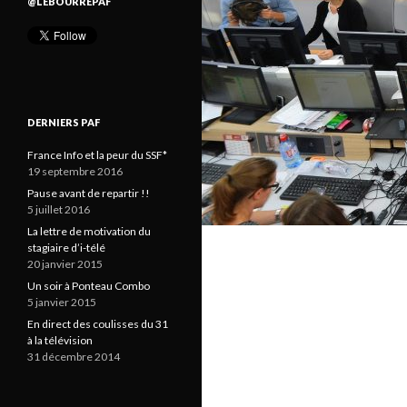
@LEBOURREPAF
DERNIERS PAF
France Info et la peur du SSF*
19 septembre 2016
Pause avant de repartir !!
5 juillet 2016
La lettre de motivation du
stagiaire d’i-télé
20 janvier 2015
Un soir à Ponteau Combo
5 janvier 2015
En direct des coulisses du 31
à la télévision
31 décembre 2014