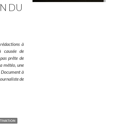
ON DU
 rédactions à
jà causée de
 pas prête de
 la météo, une
é ! Document à
ournaliste de
TIVATION