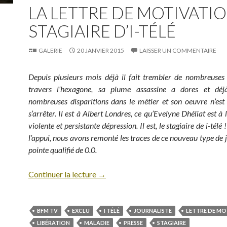
LA LETTRE DE MOTIVATI
STAGIAIRE D’I-TÉLÉ
GALERIE
20 JANVIER 2015
LAISSER UN COMMENTAIRE
Depuis plusieurs mois déjà il fait trembler de nombreuses
travers l’hexagone, sa plume assassine a dores et dé
nombreuses disparitions dans le métier et son oeuvre n’est
s’arrêter. Il est à Albert Londres, ce qu’Evelyne Dhéliat est à
violente et persistante dépression. Il est, le stagiaire de i-tél
l’appui, nous avons remonté les traces de ce nouveau type de j
pointe qualifié de 0.0.
Continuer la lecture
→
BFM TV
EXCLU
I TÉLÉ
JOURNALISTE
LETTRE DE MO
LIBÉRATION
MALADIE
PRESSE
STAGIAIRE