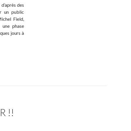
, d’après des
r un public
ichel Field,
u une phase
ques jours à
 !!