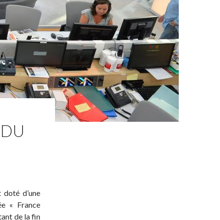
 DU
t doté d’une
ée « France
ant de la fin