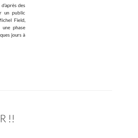
, d’après des
r un public
ichel Field,
u une phase
ques jours à
 !!