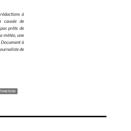
 rédactions à
jà causée de
 pas prête de
 la météo, une
é ! Document à
ournaliste de
TIVATION