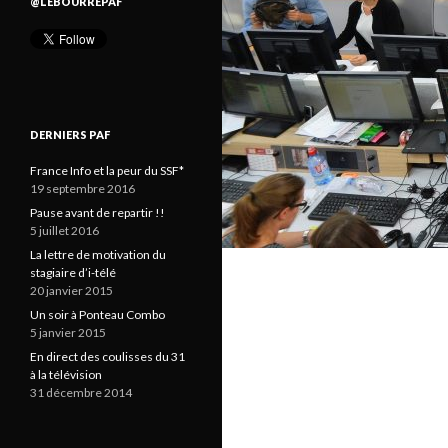
@LEBOURREPAF
DERNIERS PAF
France Info et la peur du SSF*
19 septembre 2016
Pause avant de repartir !!
5 juillet 2016
La lettre de motivation du
stagiaire d’i-télé
20 janvier 2015
Un soir à Ponteau Combo
5 janvier 2015
En direct des coulisses du 31
à la télévision
31 décembre 2014