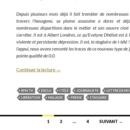
Depuis plusieurs mois déjà il fait trembler de nombreuses
travers l’hexagone, sa plume assassine a dores et dé
nombreuses disparitions dans le métier et son oeuvre n’est
s’arrêter. Il est à Albert Londres, ce qu’Evelyne Dhéliat est à
violente et persistante dépression. Il est, le stagiaire de i-tél
l’appui, nous avons remonté les traces de ce nouveau type de j
pointe qualifié de 0.0.
Continuer la lecture
→
BFM TV
EXCLU
I TÉLÉ
JOURNALISTE
LETTRE DE MO
LIBÉRATION
MALADIE
PRESSE
STAGIAIRE
1
2
…
4
SUIVANT →