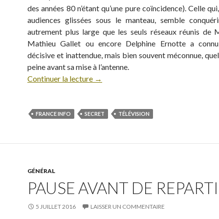
des années 80 n’étant qu’une pure coïncidence). Celle qui
audiences glissées sous le manteau, semble conquéri
autrement plus large que les seuls réseaux réunis de M
Mathieu Gallet ou encore Delphine Ernotte a conn
décisive et inattendue, mais bien souvent méconnue, quel
peine avant sa mise à l’antenne.
Continuer la lecture
→
FRANCE INFO
SECRET
TÉLÉVISION
GÉNÉRAL
PAUSE AVANT DE REPARTIR
5 JUILLET 2016
LAISSER UN COMMENTAIRE