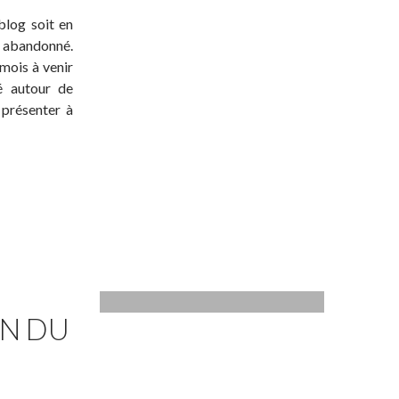
blog soit en
t abandonné.
 mois à venir
té autour de
 présenter à
ON DU