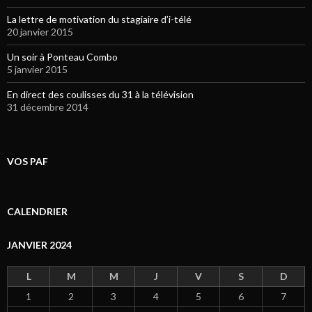
La lettre de motivation du stagiaire d’i-télé
20 janvier 2015
Un soir à Ponteau Combo
5 janvier 2015
En direct des coulisses du 31 à la télévision
31 décembre 2014
VOS PAF
CALENDRIER
JANVIER 2024
L
M
M
J
V
S
D
1
2
3
4
5
6
7