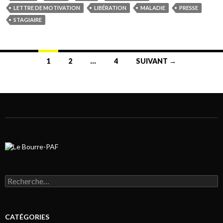
LETTRE DE MOTIVATION
LIBÉRATION
MALADIE
PRESSE
STAGIAIRE
1
2
…
4
SUIVANT →
Navigation au sein des articles
Rechercher :
CATÉGORIES