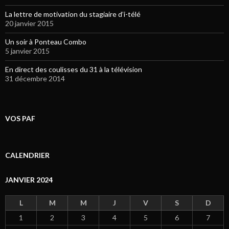
La lettre de motivation du stagiaire d’i-télé
20 janvier 2015
Un soir à Ponteau Combo
5 janvier 2015
En direct des coulisses du 31 à la télévision
31 décembre 2014
VOS PAF
CALENDRIER
JANVIER 2024
L
M
M
J
V
S
D
1
2
3
4
5
6
7