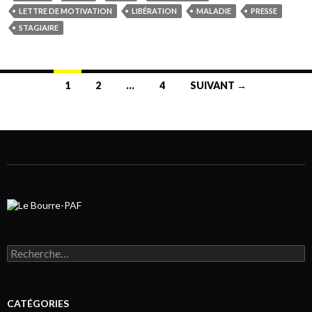
LETTRE DE MOTIVATION
LIBÉRATION
MALADIE
PRESSE
STAGIAIRE
1
2
…
4
SUIVANT →
Navigation au sein des articles
Rechercher :
CATÉGORIES