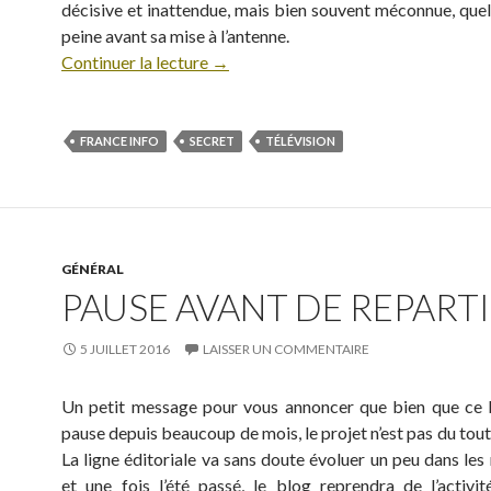
décisive et inattendue, mais bien souvent méconnue, quel
peine avant sa mise à l’antenne.
Continuer la lecture
→
FRANCE INFO
SECRET
TÉLÉVISION
GÉNÉRAL
PAUSE AVANT DE REPARTIR
5 JUILLET 2016
LAISSER UN COMMENTAIRE
Un petit message pour vous annoncer que bien que ce 
pause depuis beaucoup de mois, le projet n’est pas du tou
La ligne éditoriale va sans doute évoluer un peu dans les
et une fois l’été passé, le blog reprendra de l’activi