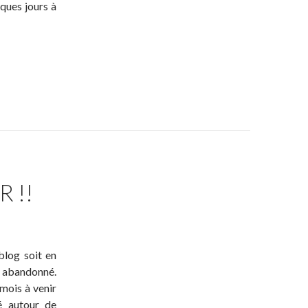
ques jours à
 !!
blog soit en
t abandonné.
 mois à venir
té autour de