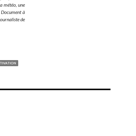
 la météo, une
é ! Document à
ournaliste de
TIVATION