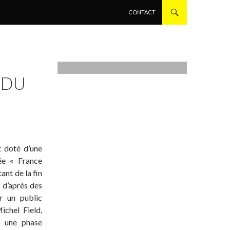
ALLER AU CONTENU PRINCIPAL
CONTACT
 DU
t doté d’une
ée « France
ant de la fin
, d’après des
r un public
ichel Field,
u une phase