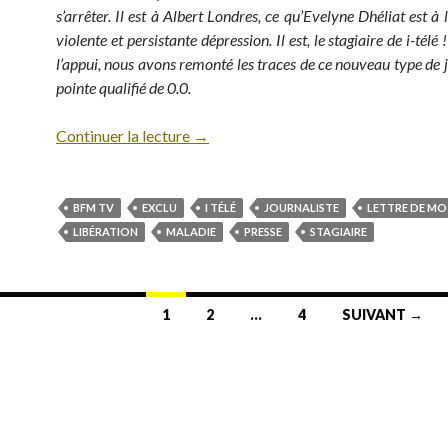
s’arrêter. Il est à Albert Londres, ce qu’Evelyne Dhéliat est à
violente et persistante dépression. Il est, le stagiaire de i-tél
l’appui, nous avons remonté les traces de ce nouveau type de j
pointe qualifié de 0.0.
Continuer la lecture
→
BFM TV
EXCLU
I TÉLÉ
JOURNALISTE
LETTRE DE MO
LIBÉRATION
MALADIE
PRESSE
STAGIAIRE
1
2
…
4
SUIVANT →
des articles