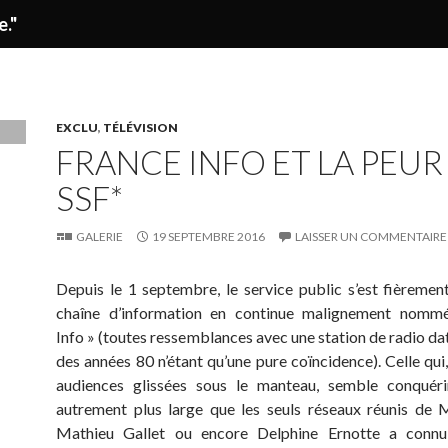
e."
EXCLU
,
TÉLÉVISION
FRANCE INFO ET LA PEUR
SSF*
GALERIE
19 SEPTEMBRE 2016
LAISSER UN COMMENTAIRE
Depuis le 1 septembre, le service public s’est fièremen
chaîne d’information en continue malignement nomm
Info » (toutes ressemblances avec une station de radio dat
des années 80 n’étant qu’une pure coïncidence). Celle qui
audiences glissées sous le manteau, semble conquéri
autrement plus large que les seuls réseaux réunis de M
Mathieu Gallet ou encore Delphine Ernotte a conn