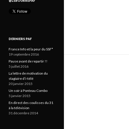
@LEBOURREPAF
DERNIERS PAF
France Info et la peur du SSF*
19 septembre 2016
Pause avant de repartir !!
5 juillet 2016
La lettre de motivation du
stagiaire d’i-télé
20 janvier 2015
Un soir à Ponteau Combo
5 janvier 2015
En direct des coulisses du 31
à la télévision
31 décembre 2014