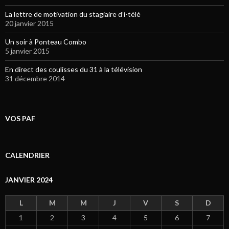
La lettre de motivation du stagiaire d’i-télé
20 janvier 2015
Un soir à Ponteau Combo
5 janvier 2015
En direct des coulisses du 31 à la télévision
31 décembre 2014
VOS PAF
CALENDRIER
JANVIER 2024
L
M
M
J
V
S
D
1
2
3
4
5
6
7