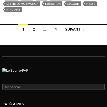
LETTRE DE MOTIVATION
LIBÉRATION
MALADIE
PRESSE
STAGIAIRE
1
2
…
4
SUIVANT →
Navigation au sein des articles
Rechercher :
CATÉGORIES