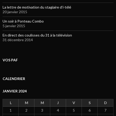
La lettre de motivation du stagiaire d’i-télé
20 janvier 2015
Un soir à Ponteau Combo
5 janvier 2015
En direct des coulisses du 31 à la télévision
31 décembre 2014
VOS PAF
CALENDRIER
JANVIER 2024
L
M
M
J
V
S
D
1
2
3
4
5
6
7