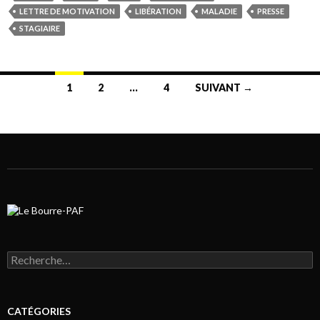
LETTRE DE MOTIVATION
LIBÉRATION
MALADIE
PRESSE
STAGIAIRE
1
2
…
4
SUIVANT →
Navigation au sein des articles
Rechercher :
CATÉGORIES