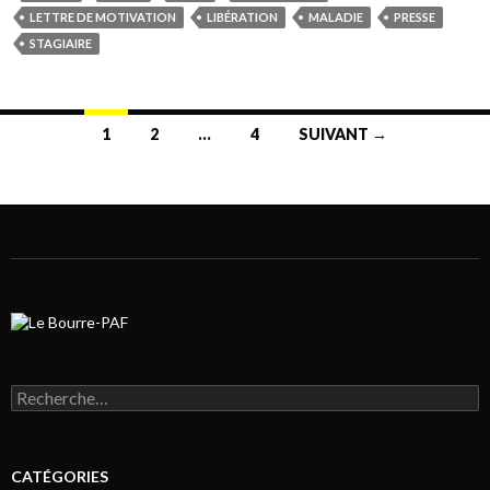
LETTRE DE MOTIVATION
LIBÉRATION
MALADIE
PRESSE
STAGIAIRE
1
2
…
4
SUIVANT →
Navigation au sein des articles
Rechercher :
CATÉGORIES