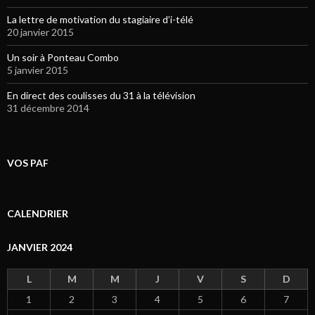
La lettre de motivation du stagiaire d’i-télé
20 janvier 2015
Un soir à Ponteau Combo
5 janvier 2015
En direct des coulisses du 31 à la télévision
31 décembre 2014
VOS PAF
CALENDRIER
JANVIER 2024
L
M
M
J
V
S
D
1
2
3
4
5
6
7