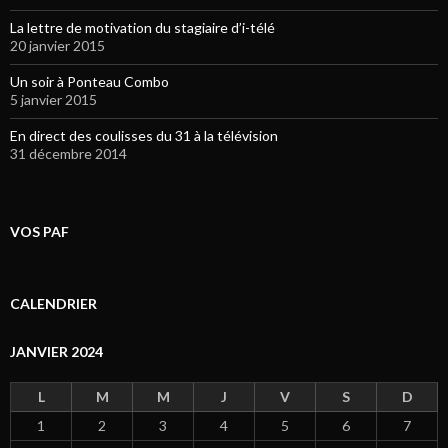
La lettre de motivation du stagiaire d’i-télé
20 janvier 2015
Un soir à Ponteau Combo
5 janvier 2015
En direct des coulisses du 31 à la télévision
31 décembre 2014
VOS PAF
CALENDRIER
JANVIER 2024
L
M
M
J
V
S
D
1
2
3
4
5
6
7