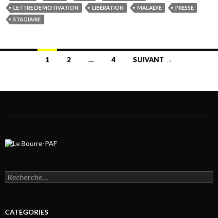
LETTRE DE MOTIVATION
LIBÉRATION
MALADIE
PRESSE
STAGIAIRE
1
2
…
4
SUIVANT →
Navigation au sein des articles
Rechercher :
CATÉGORIES