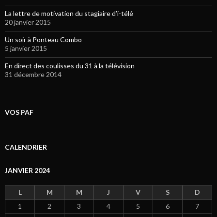
La lettre de motivation du stagiaire d’i-télé
20 janvier 2015
Un soir à Ponteau Combo
5 janvier 2015
En direct des coulisses du 31 à la télévision
31 décembre 2014
VOS PAF
CALENDRIER
JANVIER 2024
L
M
M
J
V
S
D
1
2
3
4
5
6
7