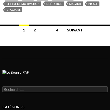
LETTRE DE MOTIVATION
LIBÉRATION
MALADIE
PRESSE
STAGIAIRE
1
2
…
4
SUIVANT →
Navigation au sein des articles
Rechercher :
CATÉGORIES