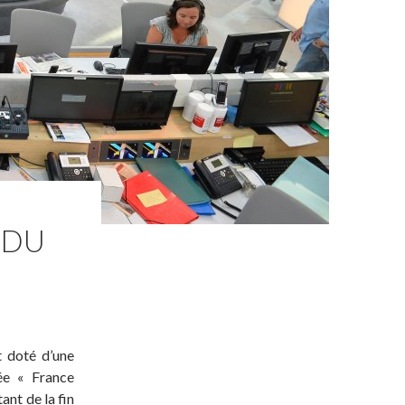
 DU
t doté d’une
ée « France
ant de la fin