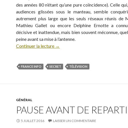
des années 80 n’étant qu’une pure coïncidence). Celle qui
audiences glissées sous le manteau, semble conquéri
autrement plus large que les seuls réseaux réunis de M
Mathieu Gallet ou encore Delphine Ernotte a conn
décisive et inattendue, mais bien souvent méconnue, quel
peine avant sa mise à l’antenne.
Continuer la lecture
→
FRANCE INFO
SECRET
TÉLÉVISION
GÉNÉRAL
PAUSE AVANT DE REPARTIR
5 JUILLET 2016
LAISSER UN COMMENTAIRE