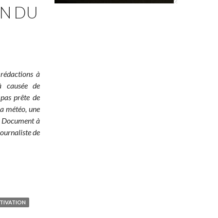
ON DU
 rédactions à
jà causée de
 pas prête de
 la météo, une
é ! Document à
ournaliste de
TIVATION