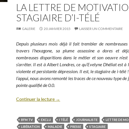
LA LETTRE DE MOTIVATI
STAGIAIRE D’I-TÉLÉ
GALERIE
20 JANVIER 2015
LAISSER UN COMMENTAIRE
Depuis plusieurs mois déjà il fait trembler de nombreuses
travers l’hexagone, sa plume assassine a dores et dé
nombreuses disparitions dans le métier et son oeuvre n’est
s’arrêter. Il est à Albert Londres, ce qu’Evelyne Dhéliat est à
violente et persistante dépression. Il est, le stagiaire de i-tél
l’appui, nous avons remonté les traces de ce nouveau type de j
pointe qualifié de 0.0.
Continuer la lecture
→
BFM TV
EXCLU
I TÉLÉ
JOURNALISTE
LETTRE DE MO
LIBÉRATION
MALADIE
PRESSE
STAGIAIRE