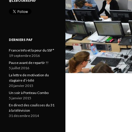
@LEBOURREPAF
DERNIERS PAF
France Info et la peur du SSF*
19 septembre 2016
Pause avant de repartir !!
5 juillet 2016
La lettre de motivation du
stagiaire d’i-télé
20 janvier 2015
Un soir à Ponteau Combo
5 janvier 2015
En direct des coulisses du 31
à la télévision
31 décembre 2014