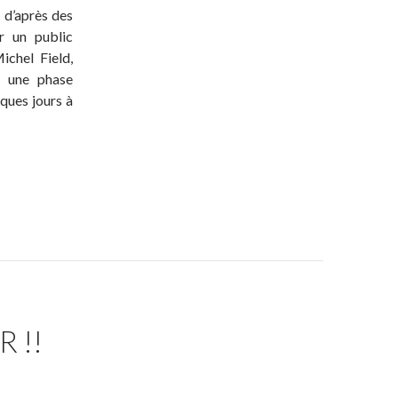
, d’après des
r un public
ichel Field,
u une phase
ques jours à
 !!