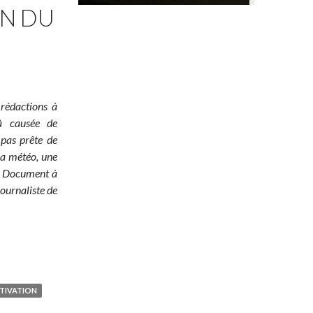
ON DU
 rédactions à
jà causée de
 pas prête de
 la météo, une
é ! Document à
ournaliste de
TIVATION