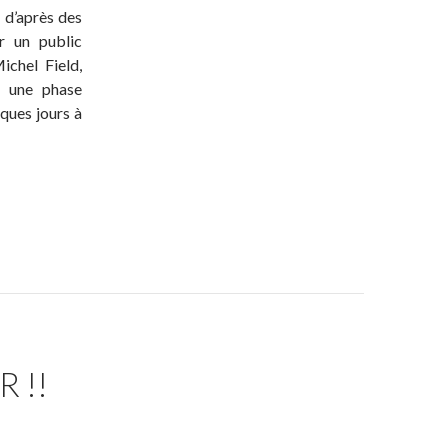
, d’après des
r un public
ichel Field,
u une phase
ques jours à
 !!