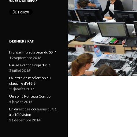
@LEBOURREPAF
DERNIERS PAF
France Info et la peur du SSF*
19 septembre 2016
Pause avant de repartir !!
5 juillet 2016
La lettre de motivation du
stagiaire d’i-télé
20 janvier 2015
Un soir à Ponteau Combo
5 janvier 2015
En direct des coulisses du 31
à la télévision
31 décembre 2014