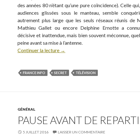
des années 80 n’étant qu’une pure coïncidence). Celle qui
audiences glissées sous le manteau, semble conquéri
autrement plus large que les seuls réseaux réunis de M
Mathieu Gallet ou encore Delphine Ernotte a conn
décisive et inattendue, mais bien souvent méconnue, quel
peine avant sa mise à l’antenne.
Continuer la lecture
→
FRANCE INFO
SECRET
TÉLÉVISION
GÉNÉRAL
PAUSE AVANT DE REPARTIR
5 JUILLET 2016
LAISSER UN COMMENTAIRE