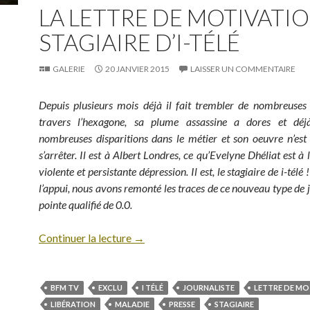
LA LETTRE DE MOTIVATI
STAGIAIRE D’I-TÉLÉ
GALERIE
20 JANVIER 2015
LAISSER UN COMMENTAIRE
Depuis plusieurs mois déjà il fait trembler de nombreuses
travers l’hexagone, sa plume assassine a dores et dé
nombreuses disparitions dans le métier et son oeuvre n’est
s’arrêter. Il est à Albert Londres, ce qu’Evelyne Dhéliat est à
violente et persistante dépression. Il est, le stagiaire de i-tél
l’appui, nous avons remonté les traces de ce nouveau type de j
pointe qualifié de 0.0.
Continuer la lecture
→
BFM TV
EXCLU
I TÉLÉ
JOURNALISTE
LETTRE DE MO
LIBÉRATION
MALADIE
PRESSE
STAGIAIRE