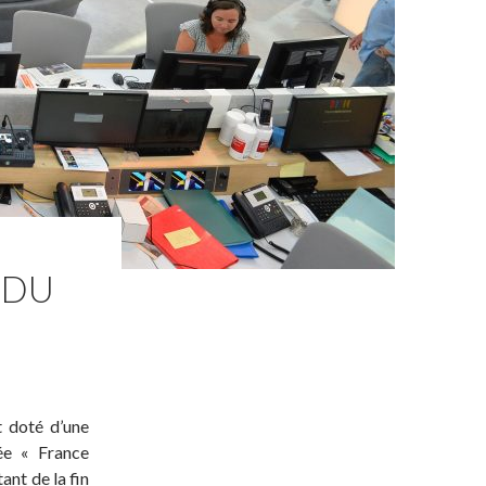
 DU
t doté d’une
ée « France
ant de la fin