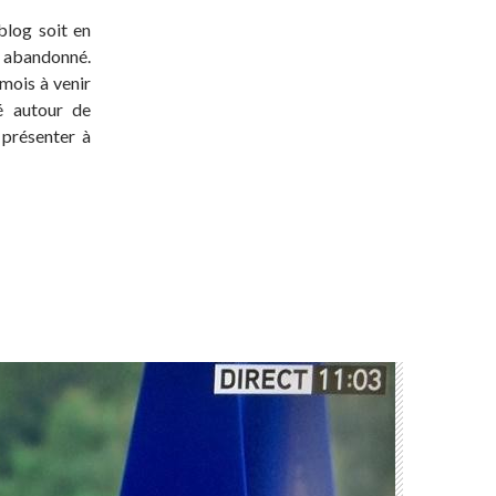
blog soit en
t abandonné.
 mois à venir
té autour de
 présenter à