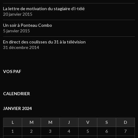
La lettre de motivation du stagiaire d’i-télé
20 janvier 2015
Un soir à Ponteau Combo
5 janvier 2015
En direct des coulisses du 31 à la télévision
31 décembre 2014
VOS PAF
CALENDRIER
JANVIER 2024
L
M
M
J
V
S
D
1
2
3
4
5
6
7