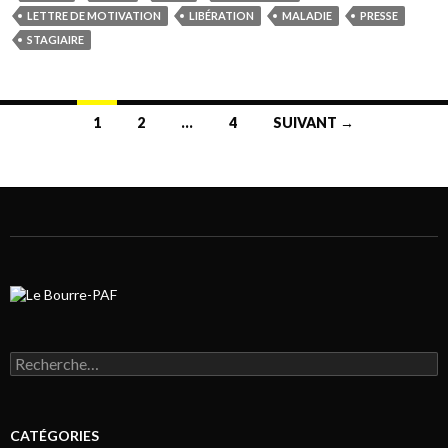
LETTRE DE MOTIVATION
LIBÉRATION
MALADIE
PRESSE
STAGIAIRE
1
2
…
4
SUIVANT →
Navigation au sein des articles
Rechercher :
CATÉGORIES