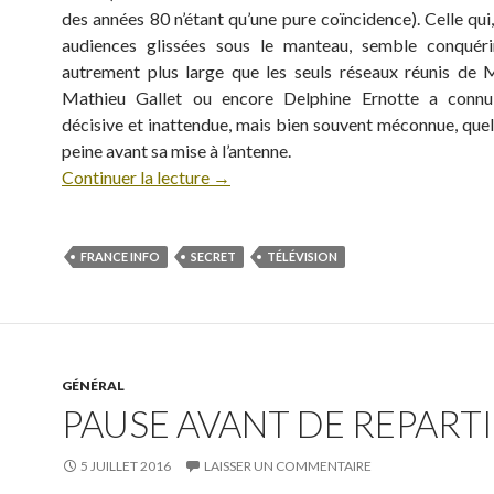
des années 80 n’étant qu’une pure coïncidence). Celle qui
audiences glissées sous le manteau, semble conquéri
autrement plus large que les seuls réseaux réunis de M
Mathieu Gallet ou encore Delphine Ernotte a conn
décisive et inattendue, mais bien souvent méconnue, quel
peine avant sa mise à l’antenne.
Continuer la lecture
→
FRANCE INFO
SECRET
TÉLÉVISION
GÉNÉRAL
PAUSE AVANT DE REPARTIR
5 JUILLET 2016
LAISSER UN COMMENTAIRE