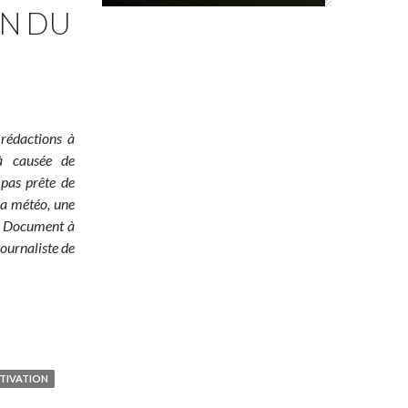
ON DU
 rédactions à
jà causée de
 pas prête de
 la météo, une
é ! Document à
ournaliste de
TIVATION