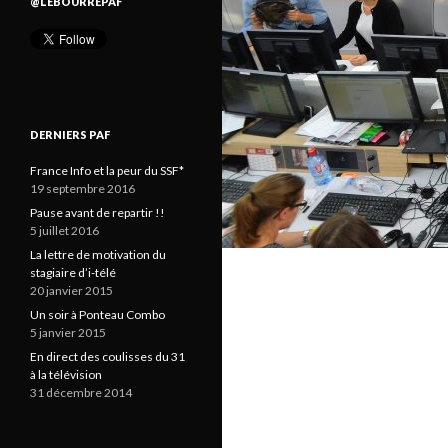
@LEBOURREPAF
DERNIERS PAF
France Info et la peur du SSF*
19 septembre 2016
Pause avant de repartir !!
5 juillet 2016
La lettre de motivation du
stagiaire d’i-télé
20 janvier 2015
Un soir à Ponteau Combo
5 janvier 2015
En direct des coulisses du 31
à la télévision
31 décembre 2014