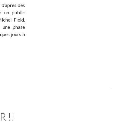
, d’après des
r un public
ichel Field,
u une phase
ques jours à
 !!