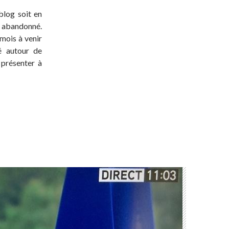
blog soit en
t abandonné.
 mois à venir
té autour de
 présenter à