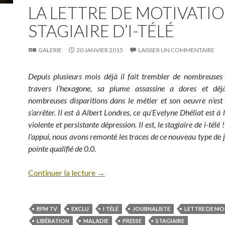
LA LETTRE DE MOTIVATI
STAGIAIRE D’I-TÉLÉ
GALERIE
20 JANVIER 2015
LAISSER UN COMMENTAIRE
Depuis plusieurs mois déjà il fait trembler de nombreuses
travers l’hexagone, sa plume assassine a dores et dé
nombreuses disparitions dans le métier et son oeuvre n’est
s’arrêter. Il est à Albert Londres, ce qu’Evelyne Dhéliat est à
violente et persistante dépression. Il est, le stagiaire de i-tél
l’appui, nous avons remonté les traces de ce nouveau type de j
pointe qualifié de 0.0.
Continuer la lecture
→
BFM TV
EXCLU
I TÉLÉ
JOURNALISTE
LETTRE DE MO
LIBÉRATION
MALADIE
PRESSE
STAGIAIRE