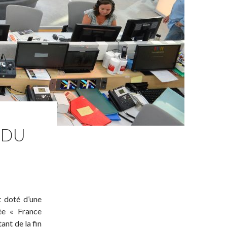
 DU
t doté d’une
ée « France
ant de la fin