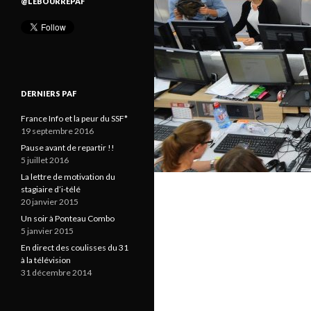
@LEBOURREPAF
DERNIERS PAF
France Info et la peur du SSF*
19 septembre 2016
Pause avant de repartir !!
5 juillet 2016
La lettre de motivation du
stagiaire d’i-télé
20 janvier 2015
Un soir à Ponteau Combo
5 janvier 2015
En direct des coulisses du 31
à la télévision
31 décembre 2014