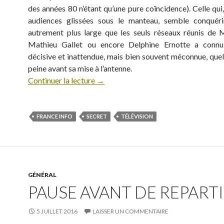
des années 80 n’étant qu’une pure coïncidence). Celle qui
audiences glissées sous le manteau, semble conquéri
autrement plus large que les seuls réseaux réunis de M
Mathieu Gallet ou encore Delphine Ernotte a conn
décisive et inattendue, mais bien souvent méconnue, quel
peine avant sa mise à l’antenne.
Continuer la lecture
→
FRANCE INFO
SECRET
TÉLÉVISION
GÉNÉRAL
PAUSE AVANT DE REPARTIR
5 JUILLET 2016
LAISSER UN COMMENTAIRE