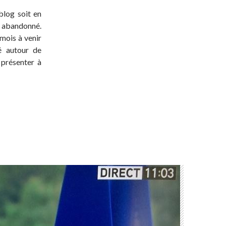
blog soit en
t abandonné.
 mois à venir
té autour de
 présenter à