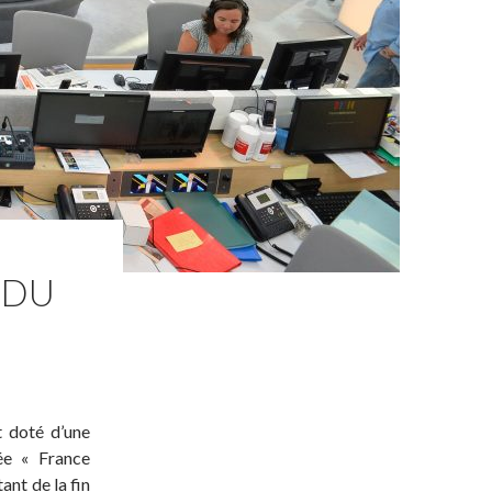
 DU
t doté d’une
ée « France
ant de la fin