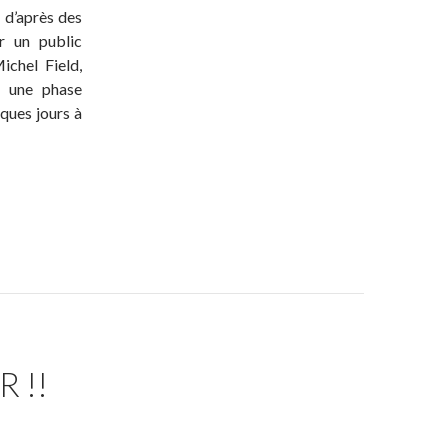
, d’après des
r un public
ichel Field,
u une phase
ques jours à
 !!