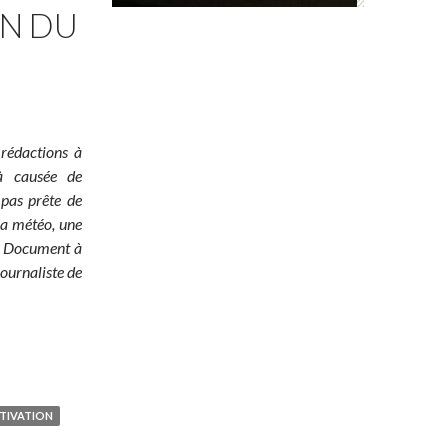
ON DU
 rédactions à
jà causée de
 pas prête de
 la météo, une
é ! Document à
ournaliste de
TIVATION