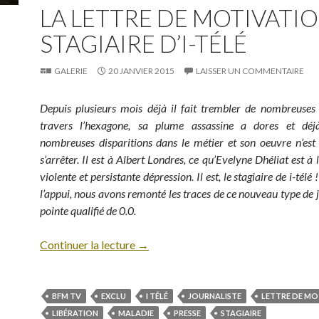
LA LETTRE DE MOTIVATI
STAGIAIRE D’I-TÉLÉ
GALERIE
20 JANVIER 2015
LAISSER UN COMMENTAIRE
Depuis plusieurs mois déjà il fait trembler de nombreuses
travers l’hexagone, sa plume assassine a dores et dé
nombreuses disparitions dans le métier et son oeuvre n’est
s’arrêter. Il est à Albert Londres, ce qu’Evelyne Dhéliat est à
violente et persistante dépression. Il est, le stagiaire de i-tél
l’appui, nous avons remonté les traces de ce nouveau type de j
pointe qualifié de 0.0.
Continuer la lecture
→
BFM TV
EXCLU
I TÉLÉ
JOURNALISTE
LETTRE DE MO
LIBÉRATION
MALADIE
PRESSE
STAGIAIRE