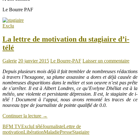
Le Bourre PAF
Exclu
La lettre de motivation du stagiaire d’i-
télé
Galerie
20 janvier 2015
Le Bourre-PAF
Laisser un commentaire
Depuis plusieurs mois déjà il fait trembler de nombreuses rédactions
à travers l’hexagone, sa plume assassine a dores et déjà causée de
nombreuses disparitions dans le métier et son oeuvre n’est pas prête
de s’arrêter. Il est à Albert Londres, ce qu’Evelyne Dhéliat est à la
météo, une violente et persistante dépression. Il est, le stagiaire de i-
télé ! Document à l’appui, nous avons remonté les traces de ce
nouveau type de journaliste de pointe qualifié de 0.0.
Continuer la lecture
→
BFM TV
Exclu
I télé
Journaliste
Lettre de
motivation
Libération
Maladie
Presse
Stagiaire