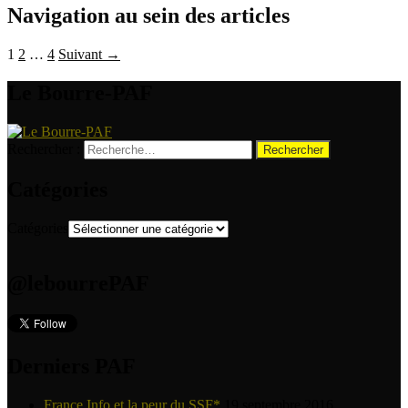
Navigation au sein des articles
1
2
…
4
Suivant →
Le Bourre-PAF
Rechercher :
Catégories
Catégories
@lebourrePAF
Derniers PAF
France Info et la peur du SSF*
19 septembre 2016